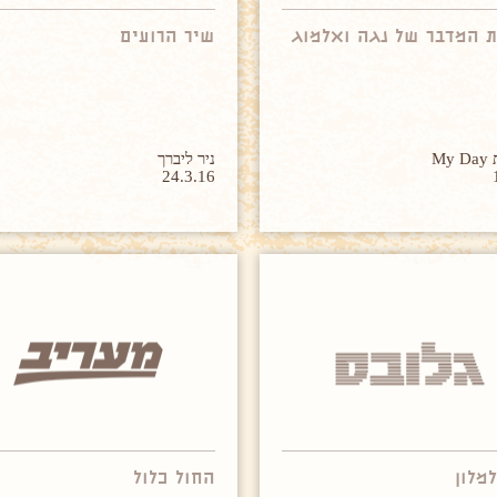
 המדבר של נגה ואלמוג
שיר הרועים
My
ניר ליברך
24.3.16
למלון
החול כלול