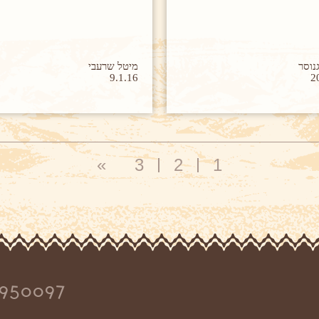
נוסר
מיטל שרעבי
9.1.16
2
»
3
2
1
950097