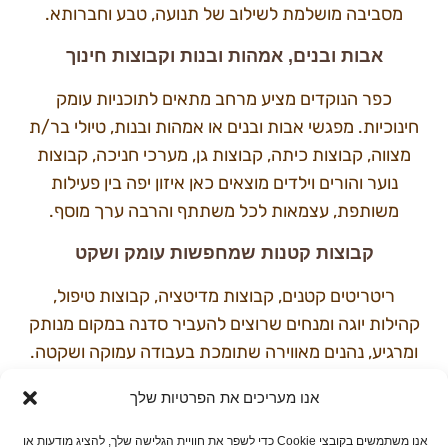
מסביבה מושלמת לשילוב של תנועה, טבע וחברותא.
אבות ובנים, אמהות ובנות וקבוצות חינוך
כפר הנוקדים מציע מרחב מתאים לתוכניות עומק
חינוכיות. מפגשי אבות ובנים או אמהות ובנות, טיולי בר/ת
מצווה, קבוצות כיתה, קבוצות גן, מערכי חניכה, קבוצות
נוער והורים וילדים מוצאים כאן איזון יפה בין פעילות
משותפת, עצמאות לכל משתתף והרבה ערך מוסף.
קבוצות קטנות שמחפשות עומק ושקט
ריטריטים קטנים, קבוצות מדיטציה, קבוצות טיפול,
קהילות יוגה ומנחים שרוצים להעביר סדנה במקום מנותק
ומרגיע, נהנים מאווירה שתומכת בעבודה עמוקה ושקטה.
מרחבי המדבר, המדורה המשותפת והלינה הפשוטה או
אנו מעריכים את הפרטיות שלך
המפנקת יוצרים מסגרת מצוינת להתכנסות פנימית.
אנו משתמשים בקובצי Cookie כדי לשפר את חוויית הגלישה שלך, להציג מודעות או