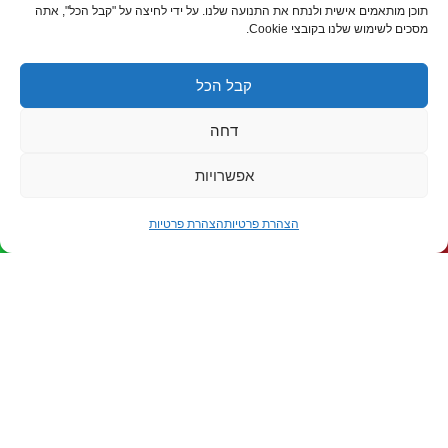
קבוצות גדולות ואירועים משמעותיים
תוכן מותאמים אישית ולנתח את התנועה שלנו. על ידי לחיצה על "קבל הכל", אתה
מסכים לשימוש שלנו בקובצי Cookie.
גם קבוצות גדולות, חברות וצוותים מורחבים מוצאים
בכפר פתרון נוח ונגיש לאירוח. יש אפשרות לחלוקה
קבל הכל
לאזורי לינה שונים, מגוון רחב של מתקנים ומרחבים,
וניסיון רב בליווי קבוצות מאורגנות מכל הסוגים. ממפגש
דחה
גלילה
חברה שנתי ועד אירוע רב משתתפים, אנו ערוכים לקלוט
לראש
אפשרויות
אתכם בנוחות.
העמוד
הצהרת פרטיות
הצהרת פרטיות
הזמינו עכשיו