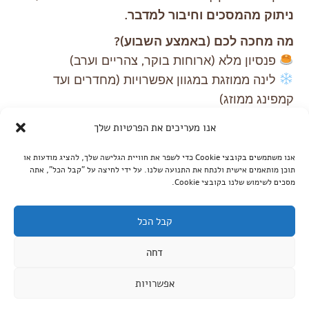
ניתוק מהמסכים וחיבור למדבר.
מה מחכה לכם (באמצע השבוע)?
פנסיון מלא (ארוחות בוקר, צהריים וערב)
לינה ממוזגת במגוון אפשרויות (מחדרים ועד
קמפינג ממוזג)
פעילויות ללא הפסקה: מסיבות מים, סדנאות
אנו מעריכים את הפרטיות שלך
לילדים, סאונה ואמבטיות קרח להורים, וכמובן –
תצפיות כוכבים קסומות!
אנו משתמשים בקובצי Cookie כדי לשפר את חוויית הגלישה שלך, להציג מודעות או
תוכן מותאמים אישית ולנתח את התנועה שלנו. על ידי לחיצה על "קבל הכל", אתה
9-27 לאוגוסט | מחזורי אמצע שבוע (א'-ג' / ג'-ה')
מסכים לשימוש שלנו בקובצי Cookie.
מספר המקומות מוגבל!
קבל הכל
לחצו כאן לפרטים מלאים ושריון מקום
דחה
אפשרויות