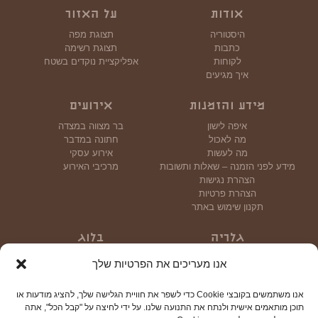
אודות
על האזור
היסטוריה
תצוגת מפה
כתבות
תצוגת רשימה
לקוחות
אפליקציית נוקדים בשטח
איך מגיעים
מידע והזמנות
אירועים
איפה לישון
בר מצווה במצדה
מה לאכול
חתונה במדבר
מה לעשות
אירוע עסקי
מידע לפני הזמנה – שאלות ותשובות
מרכיבי האירוע
הצהרת נגישות
הצהרת פרטיות
תקנון שימוש באתר
גלריה
בלוג
גלריית תמונות
אנו מעריכים את הפרטיות שלך
גלריית וידאו
אנו משתמשים בקובצי Cookie כדי לשפר את חוויית הגלישה שלך, להציג מודעות או
צור קשר
תוכן מותאמים אישית ולנתח את התנועה שלנו. על ידי לחיצה על "קבל הכל", אתה