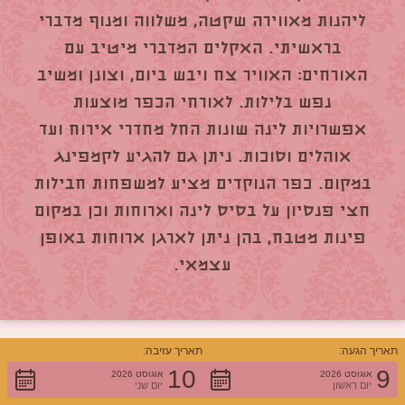
ליהנות מאווירה שקטה, משלווה ומנוף מדברי
בראשיתי. האקלים המדברי מיטיב עם
האורחים: האוויר צח ויבש ביום, וצונן ומשיב
נפש בלילות. לאורחי הכפר מוצעות
אפשרויות לינה שונות החל מחדרי אירוח ועד
אוהלים וסוכות. ניתן גם להגיע לקמפינג
במקום. כפר הנוקדים מציע למשפחות חבילות
חצי פנסיון על בסיס לינה וארוחות וכן במקום
פינות מטבח, בהן ניתן לארגן ארוחות באופן
עצמאי.
תאריך הגעה:
תאריך עזיבה:
10
9
אוגוסט 2026
אוגוסט 2026
יום ראשון
יום שני