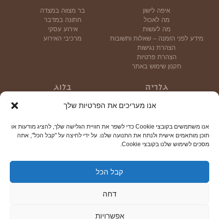
איפה לישון
בר מצווה במצדה
מה לאכול
חתונה במדבר
מה לעשות
אירוע עסקי
מידע לפני הזמנה – שאלות ותשובות
מרכיבי האירוע
הצהרת נגישות
הצהרת פרטיות
תקנון שימוש באתר
גלריה
בלוג
גלריית תמונות
אנו מעריכים את הפרטיות שלך
גלריית וידאו
אנו משתמשים בקובצי Cookie כדי לשפר את חוויית הגלישה שלך, להציג מודעות או
צור קשר
תוכן מותאמים אישית ולנתח את התנועה שלנו. על ידי לחיצה על "קבל הכל", אתה
מסכים לשימוש שלנו בקובצי Cookie.
קבל הכל
© כל הזכויות שמורות 2024
דחה
טריוטק
עיצוב: טל שטרן | פיתוח:
| צילום: יוני גריצנר
גלילה
לראש
אפשרויות