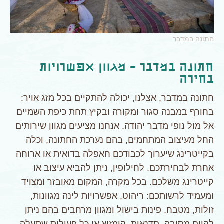
חתונה במדבר
חתונה במדבר – מגוון אפשרויות
בחירה
חתונה במדבר, אצלנו, יכולה להתקיים בכל מזג אויר:
בחורף במבנה סגור ומקורה ובקיץ תחת כיפת השמיים
אל מול נופי מדבר יהודה. אנחנו מציעים מגוון שירותים
החל מעיצוב המתחמים, בהם נערכת החתונה, וכלה
בקייטרינג שיערוך לכבודכם חאפלה בדואית או ארוחה
אחרת לבחירתכם. לחילופין, ניתן להביא עיצוב או
קייטרינג משלכם. בכל מקרה, המקום מאובזר ומצויד
ומעמיד לרשותכם: ריהוט, אפשרויות לינה מגוונות,
זולות, מטבח, פינות בישול ומגוון מרחבים בהם ניתן
לקיים מסיבה, סדנאות, קומזיץ או כל פעילות שתעלה