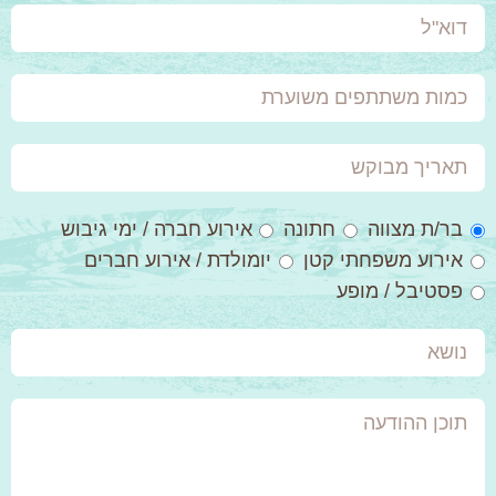
דוא"ל
כמות
משתתפים
משוערת
תאריך
מבוקש
סגנון
בר/ת מצווה
חתונה
אירוע חברה / ימי גיבוש
אירוע
אירוע משפחתי קטן
יומולדת / אירוע חברים
פסטיבל / מופע
נושא
תוכן
ההודעה