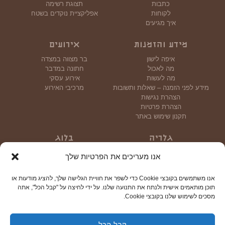
כתבות
תצוגת רשימה
לקוחות
אפליקציית נוקדים בשטח
איך מגיעים
מידע והזמנות
אירועים
איפה לישון
בר מצווה במצדה
מה לאכול
חתונה במדבר
מה לעשות
אירוע עסקי
מידע לפני הזמנה – שאלות ותשובות
מרכיבי האירוע
הצהרת נגישות
הצהרת פרטיות
תקנון שימוש באתר
גלריה
בלוג
גלריית תמונות
אנו מעריכים את הפרטיות שלך
גלריית וידאו
אנו משתמשים בקובצי Cookie כדי לשפר את חוויית הגלישה שלך, להציג מודעות או
צור קשר
תוכן מותאמים אישית ולנתח את התנועה שלנו. על ידי לחיצה על "קבל הכל", אתה
מסכים לשימוש שלנו בקובצי Cookie.
קבל הכל