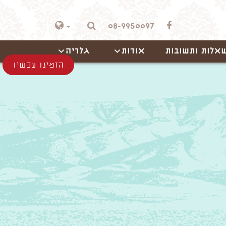
08-9950097
אלות ותשובות
אודות
גלריה
הזמינו עכשיו