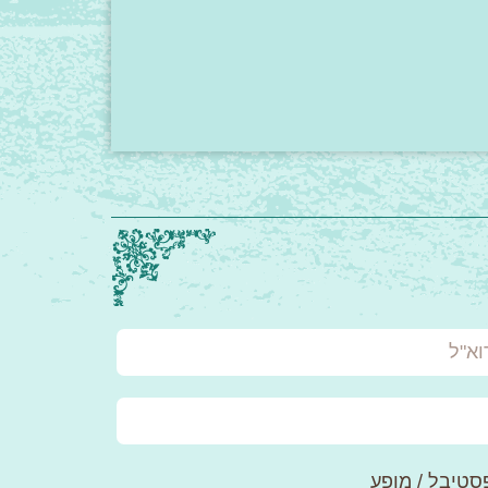
"ל
סטיבל / מופע