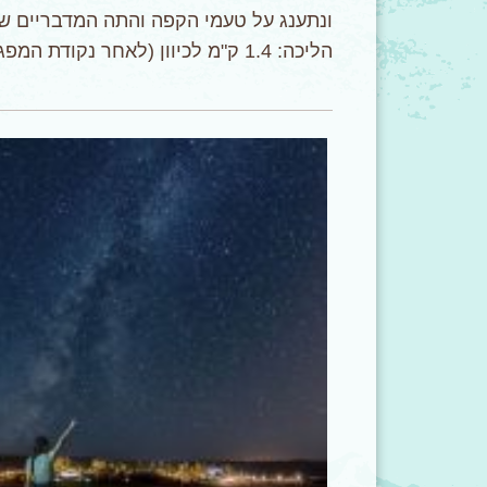
ונתענג על טעמי הקפה והתה המדבריים שה
הליכה: 1.4 ק"מ לכיוון (לאחר נקודת המפגש, בסיום הפעילות חוזרים אל הכפר).