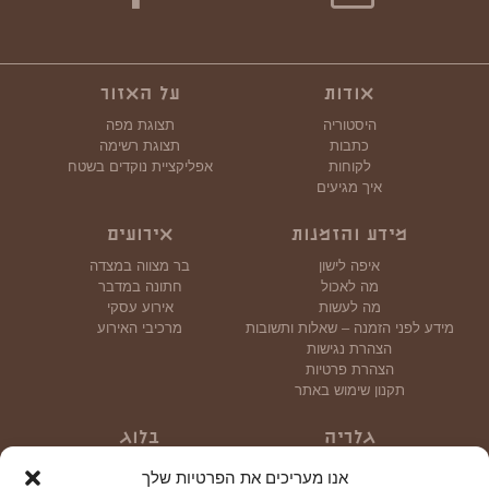
אודות
על האזור
היסטוריה
תצוגת מפה
כתבות
תצוגת רשימה
לקוחות
אפליקציית נוקדים בשטח
איך מגיעים
מידע והזמנות
אירועים
איפה לישון
בר מצווה במצדה
מה לאכול
חתונה במדבר
מה לעשות
אירוע עסקי
מידע לפני הזמנה – שאלות ותשובות
מרכיבי האירוע
הצהרת נגישות
הצהרת פרטיות
תקנון שימוש באתר
גלריה
בלוג
גלריית תמונות
אנו מעריכים את הפרטיות שלך