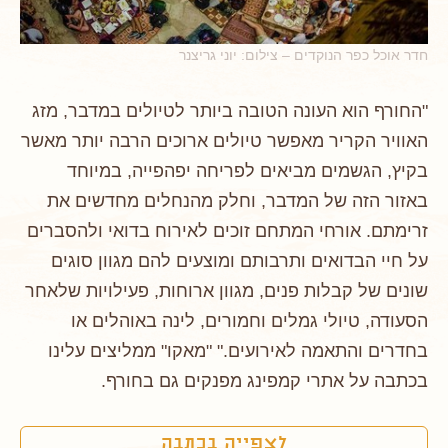
חדר אוכל כפר הנוקדים – צילום: יוני גריצנר
"החורף הוא העונה הטובה ביותר לטיולים במדבר, מזג
האוויר הקריר מאפשר טיולים ארוכים הרבה יותר מאשר
בקיץ, הגשמים מביאים לפריחה יפהפייה, במיוחד
באזור הזה של המדבר, וחלק מהנחלים מחדשים את
זרימתם. אורחי המתחם זוכים לאירוח בדואי ולהסברים
על חיי הבדואים ותרבותם ומוצעים להם מגוון סוגים
שונים של קבלות פנים, מגוון ארוחות, פעילויות שלאחר
הסעודה, טיולי גמלים וחמורים, לינה באוהלים או
בחדרים והתאמה לאירועים." "מאקו" ממליצים עלינו
בכתבה על אתרי קמפינג מפנקים גם בחורף.
לצפייה בכתבה