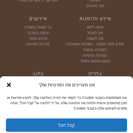
לקוחות
אפליקציית נוקדים בשטח
איך מגיעים
מידע והזמנות
אירועים
איפה לישון
בר מצווה במצדה
מה לאכול
חתונה במדבר
מה לעשות
אירוע עסקי
מידע לפני הזמנה – שאלות ותשובות
מרכיבי האירוע
הצהרת נגישות
הצהרת פרטיות
תקנון שימוש באתר
גלריה
בלוג
גלריית תמונות
אנו מעריכים את הפרטיות שלך
גלריית וידאו
אנו משתמשים בקובצי Cookie כדי לשפר את חוויית הגלישה שלך, להציג מודעות או
צור קשר
תוכן מותאמים אישית ולנתח את התנועה שלנו. על ידי לחיצה על "קבל הכל", אתה
מסכים לשימוש שלנו בקובצי Cookie.
קבל הכל