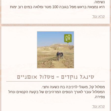
נשימה.
היא נמצאת בראש מפל בגובה 100 מטר ומלאה במים רוב ימות
השנה.
קרא עוד
אם הגעתם לאזור, בירכת צפירה
היא מקום שאסור לפספס.
סינגל נוקדים – מסלול אופניים
מסלול קל, מעגלי לרכיבה בת כשעה וחצי.
המסלול עובר לאורך הנופים המרהיבים של בקעת הקנאים ונחל
צפירה.
השביל סומן ביוזמת כפר הנוקדים לטובת קידום התיירות באזור.
קרא עוד