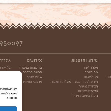
950097
מידע והזמנות
אירועים
גלריה
איפה לישון
בר מצווה במצדה
גלריית ת
מה לאכול
חתונה במדבר
גלריית וי
טח
מה לעשות
אירוע עסקי
מידע לפני הזמנה – שאלות ותשובות
מרכיבי האירוע
הצהרת נגישות
הצהרת פרטיות
אישית ולנתח א
תקנון שימוש באתר
Cookie.