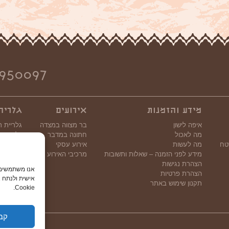
950097
מידע והזמנות
אירועים
גלריה
איפה לישון
בר מצווה במצדה
גלריית ת
מה לאכול
חתונה במדבר
גלריית וי
טח
מה לעשות
אירוע עסקי
מידע לפני הזמנה – שאלות ותשובות
מרכיבי האירוע
הצהרת נגישות
הצהרת פרטיות
אישית ולנתח א
תקנון שימוש באתר
Cookie.
קב