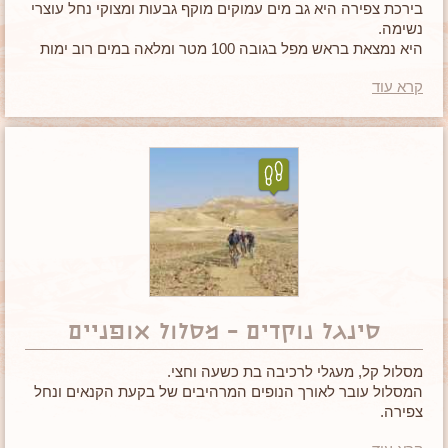
בירכת צפירה היא גב מים עמוקים מוקף גבעות ומצוקי נחל עוצרי
נשימה.
היא נמצאת בראש מפל בגובה 100 מטר ומלאה במים רוב ימות
השנה.
קרא עוד
אם הגעתם לאזור, בירכת צפירה
היא מקום שאסור לפספס.
סינגל נוקדים – מסלול אופניים
מסלול קל, מעגלי לרכיבה בת כשעה וחצי.
המסלול עובר לאורך הנופים המרהיבים של בקעת הקנאים ונחל
צפירה.
השביל סומן ביוזמת כפר הנוקדים לטובת קידום התיירות באזור.