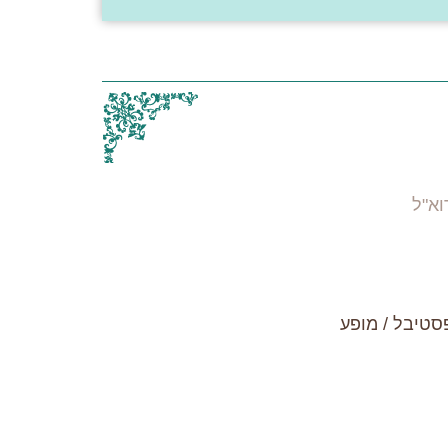
"ל
סטיבל / מופע