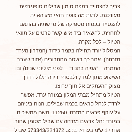
צריך להצטייד במפת סימון שבילים טופוגרפית
מעודכנת. לדעת מה צופה חזאי מזג האויר.
להצטייד בכמות מספיקה של מי שתיה בהתאם
לתחזית. להשאיר ביד איש קשר פרטים על תוואי
הטיול – לכל מקרה.
המסלול יורד תחילה בקמר כידוד (המדרון מערד
מזרחה), אחר כך בשטח החתרורים (אזור שעבר
התמרה – "אפיה בתנור" – לפני מיליוני שנים) ובו
השיפוע מתון למדי, ולבסוף ירידה תלולה דרך
מצוק ההעתקים אל תוך ערוצו.
הטיול מתחיל מבתי המלון במזרח ערד. אפשר
לרדת לנחל פראים בכמה שבילים. הנוח ביניהם
על עוקף פראים המזרחי 11250. משם ממשיכים
במורד נחל פראים מזרחה עם שביל מסומן שחור.
אחרי 1 ק"מ בערוץ, בנ.צ. 573343/224372 שביל