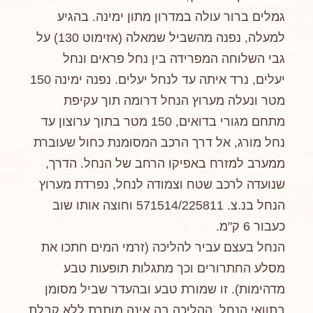
גמלים ברור עולה במדרון מתון ימינה. בהגיע
למעלה, נפנה מהשביל שמאלה (אזימוט 130) על
גבי השלוחה המפרידה בין נחל פראים ונחל
יעלים, נרד איתה עד לנחל יעלים. נפנה ימינה 150
מטר ונעלה מערוץ הנחל דרומה תוך עקיפת
מתחם מגורי בדואים, 150 מטר בתוך ערוצון עד
נחל מורג, אל דרך הרכב המסומנת כחול שעוברת
ממערב למזרח באפיקו הרחב של הנחל. הדרך,
שנועדה לרכב שטח וצמודה לנחל, נפרדת מערוץ
הנחל בנ.צ. 571514/225811 וחוצה אותו שוב
כעבור 6 ק"מ.
הנחל בעצם עביר להליכה (זרמי המים חתכו את
מסלע החתרורים וכך מתגלות תופעות טבע
מדהימות). זו שמורת טבע ובהעדר שביל מסומן
בתוואי הנחל, ההליכה בה אינה מותרת ללא קבלת