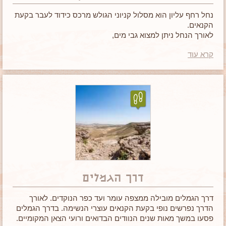
נחל רחף עליון הוא מסלול קניוני הגולש מרכס כידוד לעבר בקעת
הקנאים.
לאורך הנחל ניתן למצוא גבי מים,
מערות מסתור (לרועי צאן ולחיות לילה) וצמחייה רבה יחסית
קרא עוד
לאיזור.
מסלול קצר ומעניין לכל הגילאים.
דרך הגמלים
דרך הגמלים מובילה ממצפה עומר ועד כפר הנוקדים. לאורך
הדרך נפרשים נופי בקעת הקנאים עוצרי הנשימה. בדרך הגמלים
פסעו במשך מאות שנים הנוודים הבדואים ורועי הצאן המקומיים.