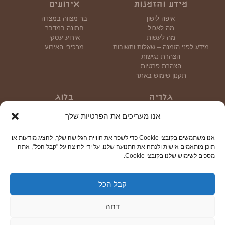
מידע והזמנות
אירועים
איפה לישון
בר מצווה במצדה
מה לאכול
חתונה במדבר
מה לעשות
אירוע עסקי
מידע לפני הזמנה – שאלות ותשובות
מרכיבי האירוע
הצהרת נגישות
הצהרת פרטיות
תקנון שימוש באתר
גלריה
בלוג
גלריית תמונות
אנו מעריכים את הפרטיות שלך
גלריית וידאו
אנו משתמשים בקובצי Cookie כדי לשפר את חוויית הגלישה שלך, להציג מודעות או
צור קשר
תוכן מותאמים אישית ולנתח את התנועה שלנו. על ידי לחיצה על "קבל הכל", אתה
מסכים לשימוש שלנו בקובצי Cookie.
קבל הכל
© כל הזכויות שמורות 2024
דחה
טריוטק
עיצוב: טל שטרן | פיתוח:
| צילום: יוני גריצנר
גלילה