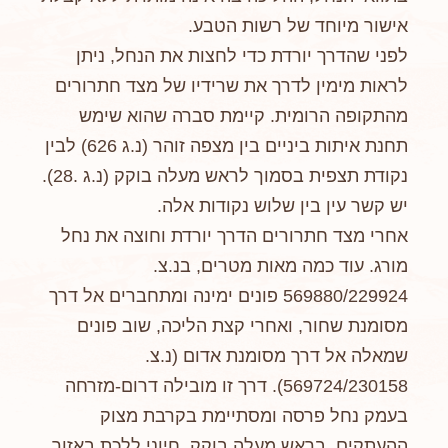
אישור מיוחד של רשות הטבע.
לפני שהדרך יורדת כדי לחצות את הנחל, ניתן
לראות מימין לדרך את שרידיו של מצד חתרורים
מהתקופה הרומית. קיימת סברה שהוא שימש
תחנת איתות ביניים בין מצפה זוהר (נ.ג 626) לבין
נקודת תצפית בסמוך לראש מעלה בוקק (נ.ג .28).
יש קשר עין בין שלוש נקודות אלה.
אחרי מצד חתרורים הדרך יורדת וחוצה את נחל
מורג. עוד כמה מאות מטרים, בנ.צ.
569880/229924 פונים ימינה ומתחברים אל דרך
מסומנת שחור, ואחרי קצת הליכה, שוב פונים
שמאלה אל דרך מסומנת אדום (נ.צ.
569724/230158). דרך זו מובילה דרום-מזרחה
בעמק נחל פרסה ומסתיימת בקרבת מצוק
ההעתקים, בראש מעלה בוקק. חיוני ללכת באזור