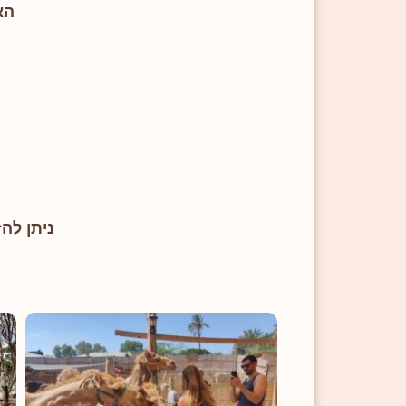
הא
ניתן להז