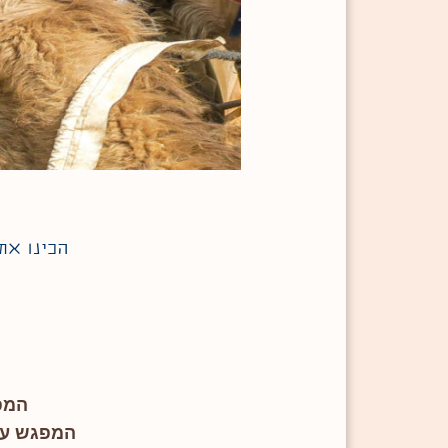
הכינו את
המפג
המפגש עם 