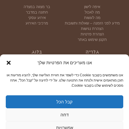
איפה לישון
בר מצווה במצדה
מה לאכול
חתונה במדבר
מה לעשות
אירוע עסקי
מידע לפני הזמנה – שאלות ותשובות
מרכיבי האירוע
הצהרת נגישות
הצהרת פרטיות
תקנון שימוש באתר
גלריה
בלוג
גלריית תמונות
אנו מעריכים את הפרטיות שלך
גלריית וידאו
אנו משתמשים בקובצי Cookie כדי לשפר את חוויית הגלישה שלך, להציג מודעות או
צור קשר
תוכן מותאמים אישית ולנתח את התנועה שלנו. על ידי לחיצה על "קבל הכל", אתה
מסכים לשימוש שלנו בקובצי Cookie.
קבל הכל
© כל הזכויות שמורות 2024
דחה
טריוטק
עיצוב: טל שטרן | פיתוח:
| צילום: יוני גריצנר
ילה
אש
אפשרויות