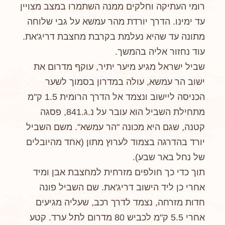
רומי העתיקה וחלקים ממנה השתמרו במצב מצויין
עד ימינו. הדרך יורדת מהר עמשא על גבי שלוחה
מתונה עד שהיא נעלמת בקרבת מחצבת דריג'את.
עוד נחזור אליה בהמשך.
שביל ישראל מגיע מיער יתיר, עוקף מדרום את
ישוב הר עמשא, עולה במדרון בסמוך לשער
הכניסה ליישוב ונצמד אל הדרך הרומית 1.5 ק"מ
מתחילת השביל הוא עובר על נ.ג.841, פסגה
קטנה, שגם היא מכונה "הר עמשא". משם השביל
יורד בהדרגה בצמוד לערוץ מתון (אחד מהיובלים
של נחל באר שבע).
תוך כדי כך חולפים מזרחית למחצבת אבן ומיד
אחרי כן ליד הישוב דריג'את. שם השביל פונה
חדות מזרחה, נצמד לדרך רכב, שעליה מגיעים
אחרי 5.5 ק"מ לכביש 80 מדרום לתל ערד. קטע