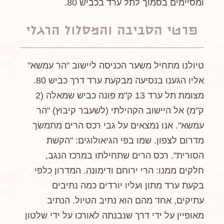
ומסיימים בסמוך לתל ערד בכביש 80.
פרטי הסביבה והמסלול הרגלי
טיולנו מתחיל משער הכניסה ליישוב "הר עמשא"
אליו הגענו בנסיעה מבקעת ערד דרך כביש 80.
מצומת תל ערד 13 ק"מ פונה כביש שמאלה (2
ק"מ) אל היישוב הקהילתי (לשעבר קיבוץ) "הר
עמשא". אנו נמצאים על גבי רכס הרים מתמשך
מדרום לצפון. שמו בפי הגיאולוגים: "הקשת
הסורית". רכס הרים שתחילתו במרכז הנגב,
חלקים ממנו: הרי ירוחם ודימונה. המדרון כלפי
בקעת ערד מתון ועליו יורדים כמה נתיבים
עתיקים, אחד מהם הוא נתיב הטיול. הנתיב
מאופיין על ידי דרך שנבנתה לאורכו על ידי שלטון