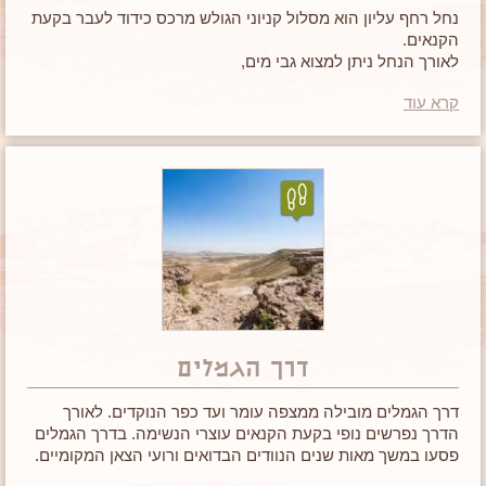
נחל רחף עליון הוא מסלול קניוני הגולש מרכס כידוד לעבר בקעת
הקנאים.
לאורך הנחל ניתן למצוא גבי מים,
מערות מסתור (לרועי צאן ולחיות לילה) וצמחייה רבה יחסית
קרא עוד
לאיזור.
מסלול קצר ומעניין לכל הגילאים.
דרך הגמלים
דרך הגמלים מובילה ממצפה עומר ועד כפר הנוקדים. לאורך
הדרך נפרשים נופי בקעת הקנאים עוצרי הנשימה. בדרך הגמלים
פסעו במשך מאות שנים הנוודים הבדואים ורועי הצאן המקומיים.
מסלול מעניין וקליל לכל הגילאים.