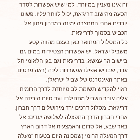
זה אינו מעניין במיוחד, למי שיש אפשרות לסדר
הסעה מהישוב דריג'את, יכול לוותר עליו. פשוט
יורדים אחרי המחצבה ימינה במדרון מתון אל
הכביש בסמוך לדריג'את.
כל המסלול המתואר כאן בעצם מהווה קטע
משביל ישראל. יש אפשרות הצטיידות במים גם
ביישוב הר עמשא, בדריג'את וגם בגן הלאומי תל
ערד, שבו יש אפילו אפשרויות לינה (ראה פרטים
באתר האינטרנט של שביל ישראל).
ראוי להקדיש תשומת לב מיוחדת לדרך הרומית
עליה עובר השביל מתחילתו ועד סיום הירידה אל
דריג'את. מסלול דרכים ירד מירושלים דרך חברון.
אחרי חברון הדרך התפצלה לשלושה יעדים: אל
באר שבע, אל סדום והאמצעית אל דרום הארץ
דרך המעלה הרומי (שמכונה היום בטעות "מעלה