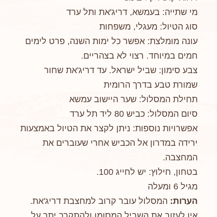
מי שתייה: בעמשא, דריג'את ותל ערד
סוג הטיול: מעגלי, משפחות
עונה מומלצת: אפשר כל ימות השנה, פרט לימים
חמים במיוחד. רצוי לא בצהריים.
צבע סימון: שביל ישראל. עד דריג'את שחור
שמורת טבע בדרך הרומית
תחילת המסלול: שער היישוב עמשא
סיום המסלול: כביש 80 ליד תל ערד
אפשרויות נוספות: ניתן לקצר את הטיול באמצעות
ירידה במדרון אל הכביש אחרי שעוברים את
המחצבה.
בטחון, חילוץ: יש לחייג 100.
מגיל 6 ומעלה
הערות:
המסלול עובר קרוב למחצבת דריג'את.
אין לעזוב את השביל המסומן ולהתקרב יתר על