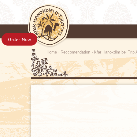
Order Now
Home
›
Reccomendation
›
Kfar Hanokdim bei Trip 