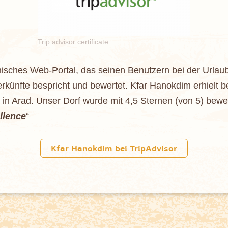
Trip advisor certificate
nisches Web-Portal, das seinen Benutzern bei der Urlau
künfte bespricht und bewertet. Kfar Hanokdim erhielt bei
in Arad. Unser Dorf wurde mit 4,5 Sternen (von 5) bewert
ellence
“
Kfar Hanokdim bei TripAdvisor