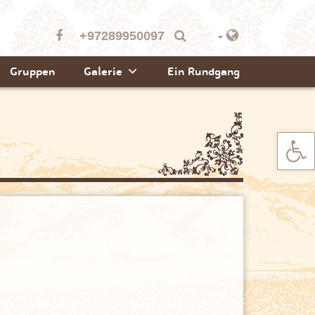
+97289950097
Gruppen
Galerie
Ein Rundgang
Werkzeugle