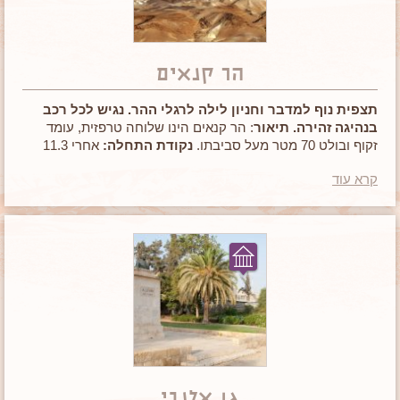
הר קנאים
תצפית נוף למדבר וחניון לילה לרגלי ההר. נגיש לכל רכב
בנהיגה זהירה.
תיאור
: הר קנאים הינו שלוחה טרפזית, עומד
זקוף ובולט 70 מטר מעל סביבתו.
נקודת התחלה:
אחרי 11.3
ק"מ מרחוב מואב בערד עולה אל הקצה הצפוני של הר קנאים.
קרא עוד
הערות:
שמורת טבע.
גן אלנבי